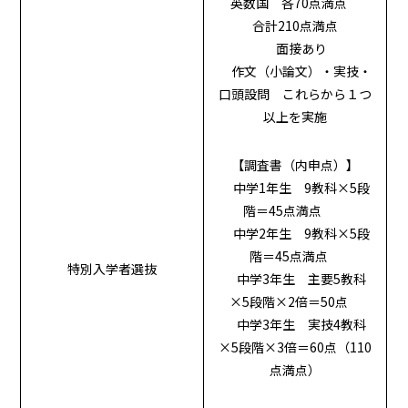
英数国 各70点満点
合計210点満点
面接あり
作文（小論文）・実技・
口頭設問 これらから１つ
以上を実施
【調査書（内申点）】
中学1年生 9教科×5段
階＝45点満点
中学2年生 9教科×5段
階＝45点満点
特別入学者選抜
中学3年生 主要5教科
×5段階×2倍＝50点
中学3年生 実技4教科
×5段階×3倍＝60点（110
点満点）