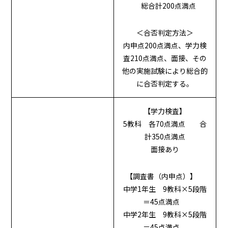
総合計200点満点
＜合否判定方法＞
内申点200点満点、学力検
査210点満点、面接、その
他の実施試験により総合的
に合否判定する。
【学力検査】
5教科 各70点満点 合
計350点満点
面接あり
【調査書（内申点）】
中学1年生 9教科×5段階
＝45点満点
中学2年生 9教科×5段階
＝45点満点