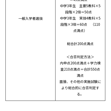
中学3年生 主要5教科×5
段階×2倍＝50点
中学3年生 実技4教科×5
一般入学者選抜
段階×3倍＝60点 （110
点満点）
総合計200点満点
＜合否判定方法＞
内申点200点満点＋学力検
査210点満点＝合計550点
満点
面接、その他の実施試験に
より総合的に合否判定す
る。