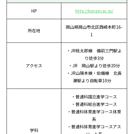
HP
http://kanzei.ac.jp/
岡山県岡山市北区西崎本町16-
所在地
1
・JR桃太郎線 備前三門駅よ
り徒歩3分
アクセス
・JR 岡山駅より徒歩20分
・JR山陽本線・伯備線 北長
瀬駅より自転車10分
・普通科国立進学コース
・普通科総合進学コース
・普通科体育進学コース体育
系
・普通科体育進学コースアス
学科
リート系