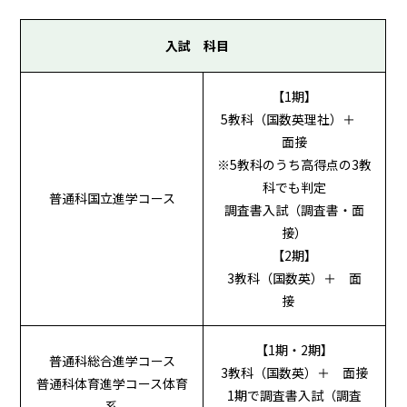
入試 科目
【1期】
5教科（国数英理社）＋
面接
※5教科のうち高得点の3教
科でも判定
普通科国立進学コース
調査書入試（調査書・面
接）
【2期】
3教科（国数英）＋ 面
接
【1期・2期】
普通科総合進学コース
3教科（国数英）＋ 面接
普通科体育進学コース体育
1期で調査書入試（調査
系