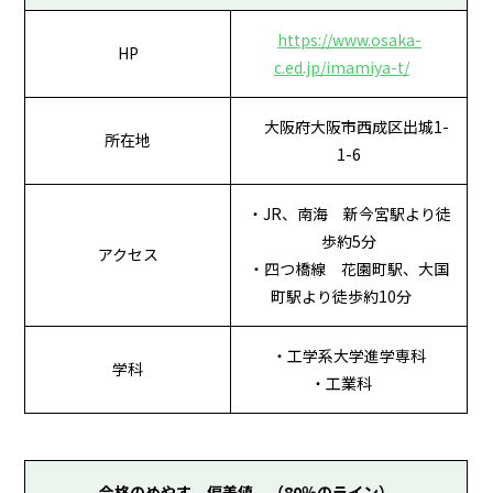
https://www.osaka-
HP
c.ed.jp/imamiya-t/
大阪府大阪市西成区出城1-
所在地
1-6
・JR、南海 新今宮駅より徒
歩約5分
アクセス
・四つ橋線 花園町駅、大国
町駅より徒歩約10分
・工学系大学進学専科
学科
・工業科
合格のめやす 偏差値 （80％のライン）