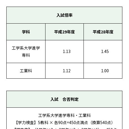
入試倍率
学科
平成29年度
平成28年度
工学系大学進学
1.13
1.45
専科
工業科
1.12
1.00
入試 合否判定
工学系大学進学専科・工業科
【学力検査】5教科 × 各90点=450点満点（換算540点）