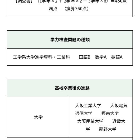
【調査書】（1学年×2 ＋ 2学年×2 ＋ 3学年×6）＝450点
満点 （換算360点）
学力検査問題の種類
工学系大学進学専科・工業科 国語B 数学A 英語A
高校卒業後の進路
大阪工業大学 大阪電気
通信大学 摂南大学
大学
大阪産業大学 近畿大
学 龍谷大学