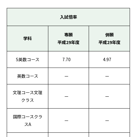
入試倍率
専願
併願
学科
平成29年度
平成29年度
S英数コース
7.70
4.97
英数コース
—
—
文理コース文理
—
—
クラス
国際コースクラ
—
—
スA