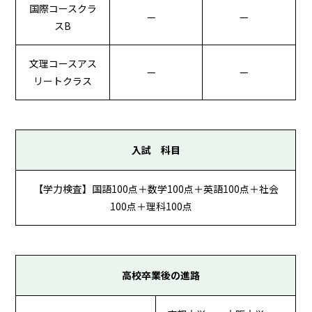
国際コースクラ
—
—
スB
文理コースアス
—
—
リートクラス
入試 科目
【学力検査】国語100点＋数学100点＋英語100点＋社会
100点＋理科100点
高校卒業後の進路