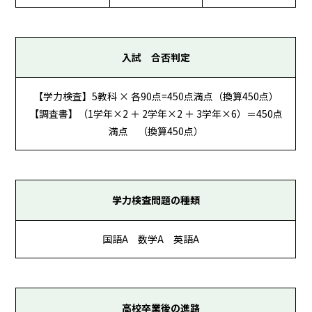
入試 合否判定
【学力検査】5教科 × 各90点=450点満点（換算450点）
【調査書】（1学年×2 ＋ 2学年×2 ＋ 3学年×6）＝450点
満点 （換算450点）
学力検査問題の種類
国語A 数学A 英語A
高校卒業後の進路