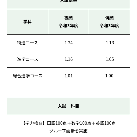
専願
併願
学科
令和3年度
令和3年度
特進コース
1.24
1.13
進学コース
1.16
1.05
総合進学コース
1.01
1.00
入試 科目
【学力検査】国語100点＋数学100点＋英語100点
グループ面接を実施