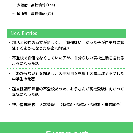
大阪府 高校情報
(168)
岡山県 高校情報
(70)
New Entries
部活と勉強の両立が難しく、「勉強嫌い」だった子が自主的に勉
強するようになった秘密＜前編＞
不登校で自信をなくしていた子が、自分らしい高校生活を送れる
ようになった話
「わからない」を解消し、苦手科目を克服！大幅点数アップした
中学生の秘密
起立性調節障害の不登校だった、お子さんが高校受験に向かって
本気になった話
神戸星城高校 入試情報 【特進S・特進A・特進B・未来総合】