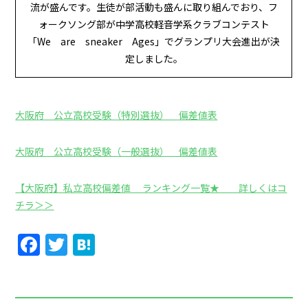
流が盛んです。生徒が部活動も盛んに取り組んでおり、フ
ォークソング部が中学高校軽音学系クラブコンテスト
「We are sneaker Ages」でグランプリ大会進出が決
定しました。
大阪府 公立高校受験（特別選抜） 偏差値表
大阪府 公立高校受験（一般選抜） 偏差値表
【大阪府】私立高校偏差値 ランキング一覧★ 詳しくはコ
チラ＞＞
Facebook
Twitter
Hatena