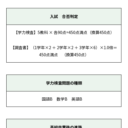
入試 合否判定
【学力検査】5教科 × 各90点=450点満点（換算450点）
【調査書】（1学年×2 ＋ 2学年×2 ＋ 3学年×6）×1.0倍＝
450点満点 （換算450点）
学力検査問題の種類
国語B 数学B 英語B
高校卒業後の進路