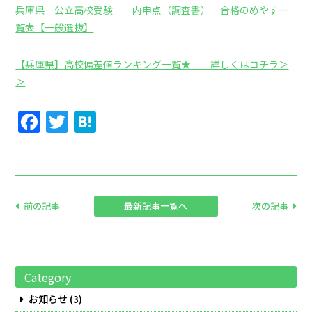
兵庫県 公立高校受験 内申点（調査書） 合格のめやす一
覧表【一般選抜】
【兵庫県】高校偏差値ランキング一覧★ 詳しくはコチラ＞
＞
Facebook
Twitter
Hatena
前の記事
最新記事一覧へ
次の記事
Category
お知らせ
(3)