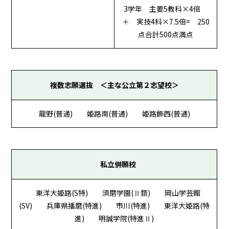
3学年 主要5教科×4倍
＋ 実技4科×7.5倍= 250
点合計500点満点
複数志願選抜 ＜主な公立第２志望校＞
龍野(普通) 姫路南(普通) 姫路飾西(普通)
私立併願校
東洋大姫路(S特) 須磨学園(Ⅱ類) 岡山学芸館
(SV) 兵庫県播磨(特進) 市川(特進) 東洋大姫路(特
進) 明誠学院(特進Ⅱ)