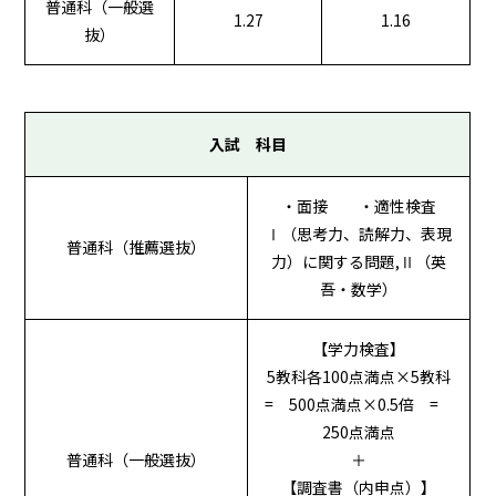
普通科（一般選
1.27
1.16
抜）
入試 科目
・面接 ・適性検査
Ⅰ（思考力、読解力、表現
普通科（推薦選抜）
力）に関する問題,Ⅱ（英
吾・数学）
【学力検査】
5教科各100点満点×5教科
= 500点満点×0.5倍 =
250点満点
普通科（一般選抜）
＋
【調査書（内申点）】