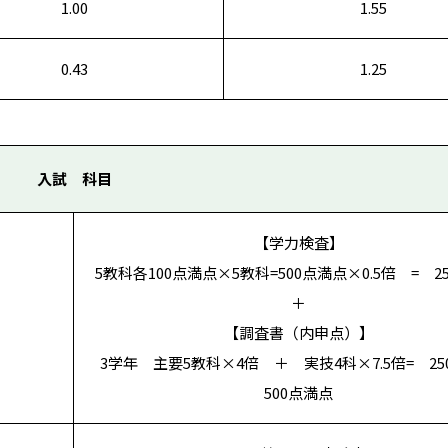
1.00
1.55
0.43
1.25
入試 科目
【学力検査】
5教科各100点満点×5教科=500点満点×0.5倍 = 2
＋
【調査書（内申点）】
3学年 主要5教科×4倍 ＋ 実技4科×7.5倍= 25
500点満点