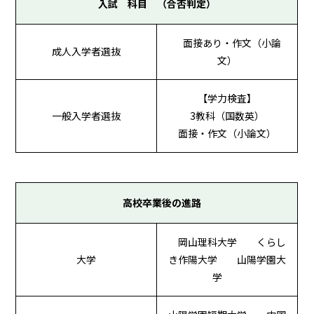
入試 科目 （合否判定）
面接あり・作文（小論
成人入学者選抜
文）
【学力検査】
一般入学者選抜
3教科（国数英）
面接・作文（小論文）
高校卒業後の進路
岡山理科大学 くらし
大学
き作陽大学 山陽学園大
学