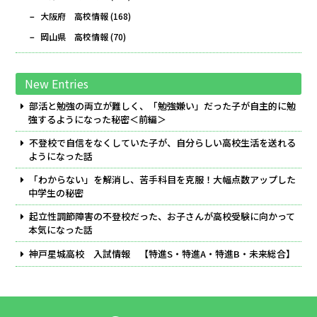
大阪府 高校情報
(168)
岡山県 高校情報
(70)
New Entries
部活と勉強の両立が難しく、「勉強嫌い」だった子が自主的に勉
強するようになった秘密＜前編＞
不登校で自信をなくしていた子が、自分らしい高校生活を送れる
ようになった話
「わからない」を解消し、苦手科目を克服！大幅点数アップした
中学生の秘密
起立性調節障害の不登校だった、お子さんが高校受験に向かって
本気になった話
神戸星城高校 入試情報 【特進S・特進A・特進B・未来総合】