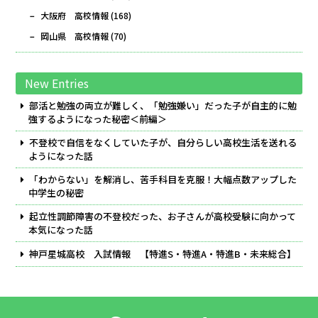
大阪府 高校情報
(168)
岡山県 高校情報
(70)
New Entries
部活と勉強の両立が難しく、「勉強嫌い」だった子が自主的に勉
強するようになった秘密＜前編＞
不登校で自信をなくしていた子が、自分らしい高校生活を送れる
ようになった話
「わからない」を解消し、苦手科目を克服！大幅点数アップした
中学生の秘密
起立性調節障害の不登校だった、お子さんが高校受験に向かって
本気になった話
神戸星城高校 入試情報 【特進S・特進A・特進B・未来総合】