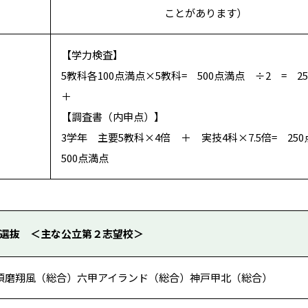
ことがあります）
【学力検査】
5教科各100点満点×5教科= 500点満点 ÷2 = 2
＋
【調査書（内申点）】
3学年 主要5教科×4倍 ＋ 実技4科×7.5倍= 25
500点満点
選抜 ＜主な公立第２志望校＞
須磨翔風（総合）六甲アイランド（総合）神戸甲北（総合）