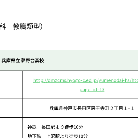
科 教職類型）
兵庫県立 夢野台高校
http://dmzcms.hyogo-c.ed.jp/yumenodai-hs/ht
page_id=13
兵庫県神戸市長田区房王寺町２丁目１−１
神鉄 長田駅より徒歩10分
地下鉄 上沢駅より徒歩10分