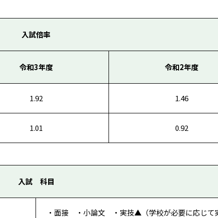
入試倍率
令和3年度
令和2年度
1.92
1.46
1.01
0.92
入試 科目
・面接 ・小論文 ・実技▲（学校が必要に応じて