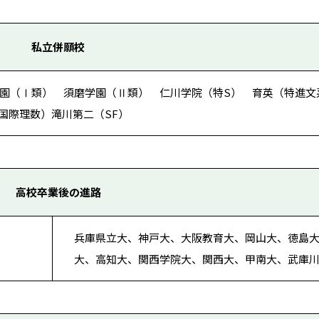
私立併願校
園（Ⅰ類） 須磨学園（Ⅱ類） 仁川学院（特S） 育英（特進文
国際理数）滝川第二（SF）
高校卒業後の進路
兵庫県立大、神戸大、大阪教育大、岡山大、徳島
大、高知大、関西学院大、関西大、甲南大、武庫