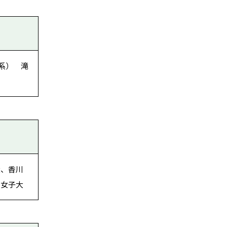
系） 滝
大、香川
川女子大