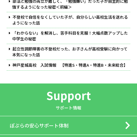
部活と勉強の両立が難しく、「勉強嫌い」だった子が自主的に勉
強するようになった秘密＜前編＞
不登校で自信をなくしていた子が、自分らしい高校生活を送れる
ようになった話
「わからない」を解消し、苦手科目を克服！大幅点数アップした
中学生の秘密
起立性調節障害の不登校だった、お子さんが高校受験に向かって
本気になった話
神戸星城高校 入試情報 【特進S・特進A・特進B・未来総合】
Support
サポート情報
ぽぷらの
安心サポート体制